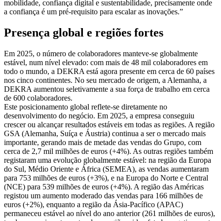
mobilidade, confiança digital e sustentabilidade, precisamente onde
a confiança é um pré-requisito para escalar as inovações.”
Presença global e regiões fortes
Em 2025, o número de colaboradores manteve-se globalmente
estável, num nível elevado: com mais de 48 mil colaboradores em
todo o mundo, a DEKRA está agora presente em cerca de 60 países
nos cinco continentes. No seu mercado de origem, a Alemanha, a
DEKRA aumentou seletivamente a sua força de trabalho em cerca
de 600 colaboradores.
Este posicionamento global reflete-se diretamente no
desenvolvimento do negócio. Em 2025, a empresa conseguiu
crescer ou alcançar resultados estáveis em todas as regiões. A região
GSA (Alemanha, Suíça e Áustria) continua a ser o mercado mais
importante, gerando mais de metade das vendas do Grupo, com
cerca de 2,7 mil milhões de euros (+4%). As outras regiões também
registaram uma evolução globalmente estável: na região da Europa
do Sul, Médio Oriente e África (SEMEA), as vendas aumentaram
para 753 milhões de euros (+3%), e na Europa do Norte e Central
(NCE) para 539 milhões de euros (+4%). A região das Américas
registou um aumento moderado das vendas para 166 milhões de
euros (+2%), enquanto a região da Ásia-Pacífico (APAC)
permaneceu estável ao nível do ano anterior (261 milhões de euros),