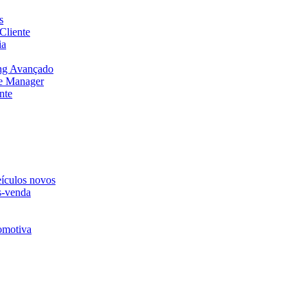
s
Cliente
ia
ng Avançado
e Manager
nte
eículos novos
s-venda
omotiva