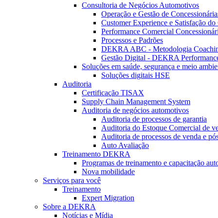
Consultoria de Negócios Automotivos
Operação e Gestão de Concessionária
Customer Experience e Satisfação do 
Performance Comercial Concessionár
Processos e Padrões
DEKRA ABC - Metodologia Coachi
Gestão Digital - DEKRA Performanc
Soluções em saúde, segurança e meio ambie
Soluções digitais HSE
Auditoria
Certificação TISAX
Supply Chain Management System
Auditoria de negócios automotivos
Auditoria de processos de garantia
Auditoria do Estoque Comercial de v
Auditoria de processos de venda e pó
Auto Avaliação
Treinamento DEKRA
Programas de treinamento e capacitação aut
Nova mobilidade
Serviços para você
Treinamento
Expert Migration
Sobre a DEKRA
Notícias e Mídia