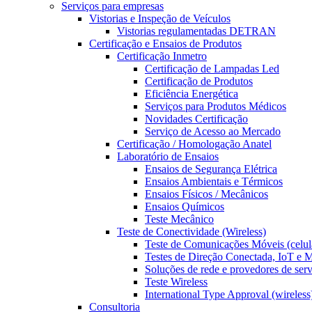
Serviços para empresas
Vistorias e Inspeção de Veículos
Vistorias regulamentadas DETRAN
Certificação e Ensaios de Produtos
Certificação Inmetro
Certificação de Lampadas Led
Certificação de Produtos
Eficiência Energética
Serviços para Produtos Médicos
Novidades Certificação
Serviço de Acesso ao Mercado
Certificação / Homologação Anatel
Laboratório de Ensaios
Ensaios de Segurança Elétrica
Ensaios Ambientais e Térmicos
Ensaios Físicos / Mecânicos
Ensaios Químicos
Teste Mecânico
Teste de Conectividade (Wireless)
Teste de Comunicações Móveis (celul
Testes de Direção Conectada, IoT e
Soluções de rede e provedores de ser
Teste Wireless
International Type Approval (wireless
Consultoria