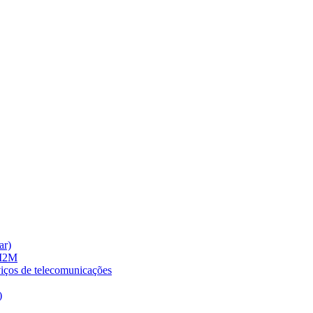
ar)
 M2M
viços de telecomunicações
)