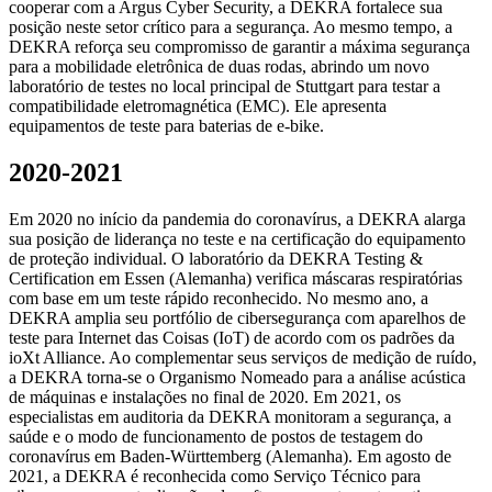
cooperar com a Argus Cyber Security, a DEKRA fortalece sua
posição neste setor crítico para a segurança. Ao mesmo tempo, a
DEKRA reforça seu compromisso de garantir a máxima segurança
para a mobilidade eletrônica de duas rodas, abrindo um novo
laboratório de testes no local principal de Stuttgart para testar a
compatibilidade eletromagnética (EMC). Ele apresenta
equipamentos de teste para baterias de e-bike.
2020-2021
Em 2020 no início da pandemia do coronavírus, a DEKRA alarga
sua posição de liderança no teste e na certificação do equipamento
de proteção individual. O laboratório da DEKRA Testing &
Certification em Essen (Alemanha) verifica máscaras respiratórias
com base em um teste rápido reconhecido. No mesmo ano, a
DEKRA amplia seu portfólio de cibersegurança com aparelhos de
teste para Internet das Coisas (IoT) de acordo com os padrões da
ioXt Alliance. Ao complementar seus serviços de medição de ruído,
a DEKRA torna-se o Organismo Nomeado para a análise acústica
de máquinas e instalações no final de 2020. Em 2021, os
especialistas em auditoria da DEKRA monitoram a segurança, a
saúde e o modo de funcionamento de postos de testagem do
coronavírus em Baden-Württemberg (Alemanha). Em agosto de
2021, a DEKRA é reconhecida como Serviço Técnico para