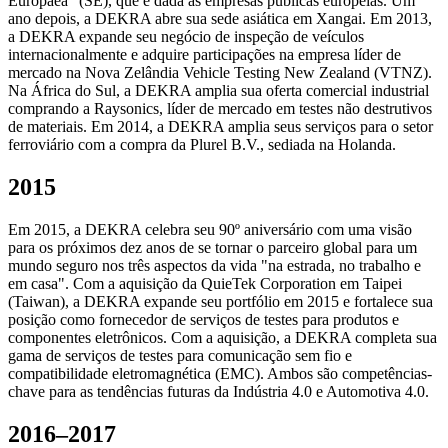
Europaea" (SE), que é dada às empresas públicas européias. Um
ano depois, a DEKRA abre sua sede asiática em Xangai. Em 2013,
a DEKRA expande seu negócio de inspeção de veículos
internacionalmente e adquire participações na empresa líder de
mercado na Nova Zelândia Vehicle Testing New Zealand (VTNZ).
Na África do Sul, a DEKRA amplia sua oferta comercial industrial
comprando a Raysonics, líder de mercado em testes não destrutivos
de materiais. Em 2014, a DEKRA amplia seus serviços para o setor
ferroviário com a compra da Plurel B.V., sediada na Holanda.
2015
Em 2015, a DEKRA celebra seu 90º aniversário com uma visão
para os próximos dez anos de se tornar o parceiro global para um
mundo seguro nos três aspectos da vida "na estrada, no trabalho e
em casa". Com a aquisição da QuieTek Corporation em Taipei
(Taiwan), a DEKRA expande seu portfólio em 2015 e fortalece sua
posição como fornecedor de serviços de testes para produtos e
componentes eletrônicos. Com a aquisição, a DEKRA completa sua
gama de serviços de testes para comunicação sem fio e
compatibilidade eletromagnética (EMC). Ambos são competências-
chave para as tendências futuras da Indústria 4.0 e Automotiva 4.0.
2016–2017