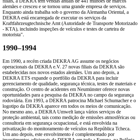
filiais, a DEKRA tem vendas anuais de 441 milhões de marcos
alemães e cresceu e se tornou uma grande empresa de serviços.
Enquanto ainda trabalha sob o governo da Alemanha Oriental, a
DEKRA está encarregada de executar os serviços da
Kraftfahrzeugtechnische Amt (Autoridade de Transporte Motorizado
- KTA), incluindo inspeções de veículos e testes de carteira de
motorista".
1990–1994
Em 1990, a recém criada DEKRA AG assume os negócios
operacionais da DEKRA e.V. 27 novas filiais da DEKRA são
estabelecidas nos novos estados alemães. Um ano depois, a
DEKRA ETS expande o portfólio da DEKRA para incluir
gerenciamento de qualidade, segurança técnica, testes de materiais e
construção. O centro de acidentes em Neumünster oferece novas
oportunidades para a pesquisa da DEKRA no campo da segurança
rodoviária. Em 1993, a DEKRA patrocina Michael Schumacher e o
logotipo da DEKRA aparece em todos os meios de comunicação.
No mesmo ano, a DEKRA Umwelt lança vários serviços de
proteção ambiental, tais como medição de emissões atmosféricas ou
consultoria em segurança ocupacional, e está envolvida na
privatização do monitoramento de veículos na República Tcheca.
Um ano depois, este envolvimento é complementado por
investimentos adicionais da DEKRA em toda a Europa, na Polônia