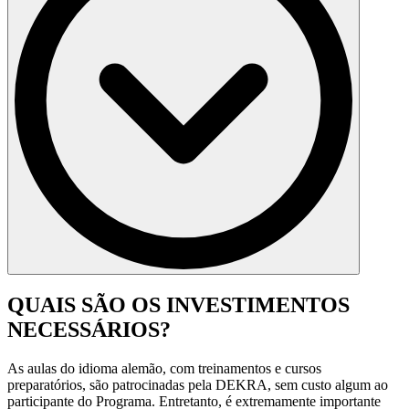
A limitação de idade para participar do Expert Migration Brazil
utiliza como base as
regras e leis do governo alemão
.
QUAIS SÃO OS INVESTIMENTOS
*
A partir de abril de 2020, o governo alemão adicionou uma
NECESSÁRIOS?
cláusula no processo migratório, o que limita a idade dos
participantes dentro do Programa.
As aulas do idioma alemão, com treinamentos e cursos
preparatórios, são patrocinadas pela DEKRA, sem custo algum ao
participante do Programa. Entretanto, é extremamente importante