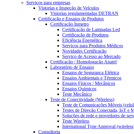
Serviços para empresas
Vistorias e Inspeção de Veículos
Vistorias regulamentadas DETRAN
Certificação e Ensaios de Produtos
Certificação Inmetro
Certificação de Lampadas Led
Certificação de Produtos
Eficiência Energética
Serviços para Produtos Médicos
Novidades Certificação
Serviço de Acesso ao Mercado
Certificação / Homologação Anatel
Laboratório de Ensaios
Ensaios de Segurança Elétrica
Ensaios Ambientais e Térmicos
Ensaios Físicos / Mecânicos
Ensaios Químicos
Teste Mecânico
Teste de Conectividade (Wireless)
Teste de Comunicações Móveis (celul
Testes de Direção Conectada, IoT e
Soluções de rede e provedores de ser
Teste Wireless
International Type Approval (wireless
Consultoria