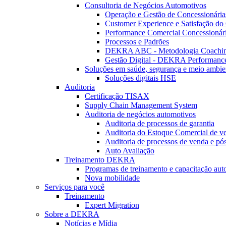
Consultoria de Negócios Automotivos
Operação e Gestão de Concessionária
Customer Experience e Satisfação do 
Performance Comercial Concessionár
Processos e Padrões
DEKRA ABC - Metodologia Coachi
Gestão Digital - DEKRA Performanc
Soluções em saúde, segurança e meio ambie
Soluções digitais HSE
Auditoria
Certificação TISAX
Supply Chain Management System
Auditoria de negócios automotivos
Auditoria de processos de garantia
Auditoria do Estoque Comercial de v
Auditoria de processos de venda e pó
Auto Avaliação
Treinamento DEKRA
Programas de treinamento e capacitação aut
Nova mobilidade
Serviços para você
Treinamento
Expert Migration
Sobre a DEKRA
Notícias e Mídia