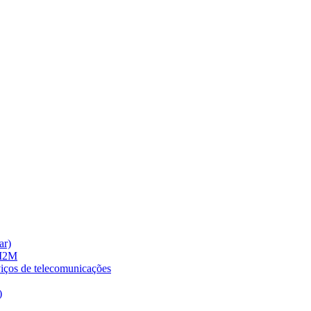
ar)
 M2M
viços de telecomunicações
)