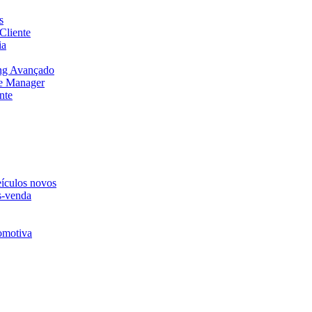
s
Cliente
ia
ng Avançado
e Manager
nte
eículos novos
s-venda
omotiva