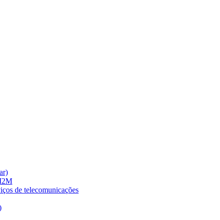
ar)
 M2M
viços de telecomunicações
)