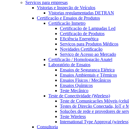
Serviços para empresas
Vistorias e Inspeção de Veículos
Vistorias regulamentadas DETRAN
Certificação e Ensaios de Produtos
Certificação Inmetro
Certificação de Lampadas Led
Certificação de Produtos
Eficiência Energética
Serviços para Produtos Médicos
Novidades Certificação
Serviço de Acesso ao Mercado
Certificação / Homologação Anatel
Laboratório de Ensaios
Ensaios de Segurança Elétrica
Ensaios Ambientais e Térmicos
Ensaios Físicos / Mecânicos
Ensaios Químicos
Teste Mecânico
Teste de Conectividade (Wireless)
Teste de Comunicações Móveis (celul
Testes de Direção Conectada, IoT e
Soluções de rede e provedores de ser
Teste Wireless
International Type Approval (wireless
Consultoria