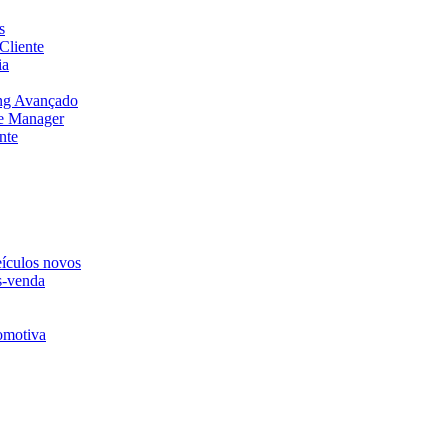
s
Cliente
ia
ng Avançado
e Manager
nte
eículos novos
s-venda
omotiva