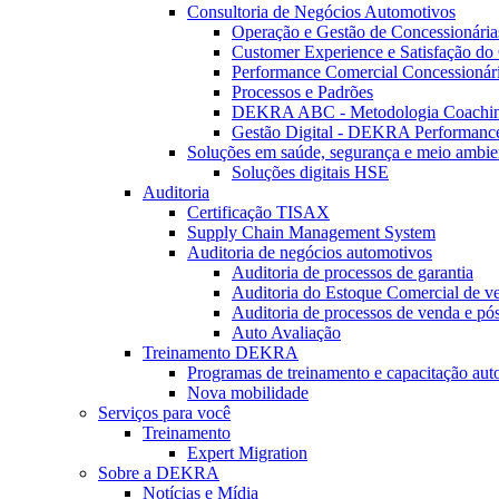
Consultoria de Negócios Automotivos
Operação e Gestão de Concessionária
Customer Experience e Satisfação do 
Performance Comercial Concessionár
Processos e Padrões
DEKRA ABC - Metodologia Coachi
Gestão Digital - DEKRA Performanc
Soluções em saúde, segurança e meio ambie
Soluções digitais HSE
Auditoria
Certificação TISAX
Supply Chain Management System
Auditoria de negócios automotivos
Auditoria de processos de garantia
Auditoria do Estoque Comercial de v
Auditoria de processos de venda e pó
Auto Avaliação
Treinamento DEKRA
Programas de treinamento e capacitação aut
Nova mobilidade
Serviços para você
Treinamento
Expert Migration
Sobre a DEKRA
Notícias e Mídia