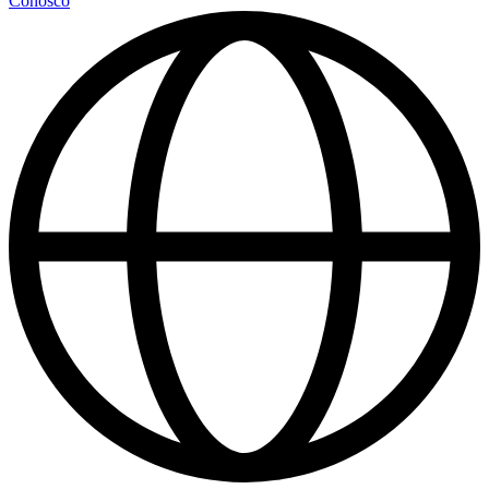
Conosco
Quando o veículo é reprovado o cliente tem trinta dias corridos para
sanar o problema e retornar no posto ECV da DEKRA (Empresa
credenciada de vistoria).
No caso de problemas com a procedência e ou modificação veicular
o proprietário deverá regularizar junto a uma unidade do DETRAN
e posteriormente voltar na empresa credenciada para realizar nova
vistoria.
A transferência somente é realizada se o laudo estiver APROVADO.
Caso a vistoria seja REPROVADA, precisa pagar
novamente o valor da vistoria?
Não, se retornar em até 30 dias corridos.
Caso a vistoria seja REPROVADA, qual o prazo de
retorno?
30 Dias corridos, contado a partir da data de realização da primeira
vistoria.
Qual a validade do laudo da vistoria aprovado?