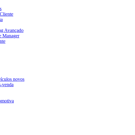
s
Cliente
ia
ng Avançado
e Manager
nte
eículos novos
s-venda
omotiva