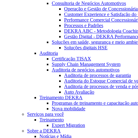
Consultoria de Negócios Automotivos
Operação e Gestão de Concessionária
Customer Experience e Satisfação do 
Performance Comercial Concessionár
Processos e Padrões
DEKRA ABC - Metodologia Coachi
Gestão Digital - DEKRA Performanc
Soluções em saúde, segurança e meio ambie
Soluções digitais HSE
Auditoria
Certificação TISAX
Supply Chain Management System
Auditoria de negócios automotivos
Auditoria de processos de garantia
Auditoria do Estoque Comercial de v
Auditoria de processos de venda e pó
Auto Avaliação
Treinamento DEKRA
Programas de treinamento e capacitação aut
Nova mobilidade
Serviços para você
Treinamento
Expert Migration
Sobre a DEKRA
Notícias e Mídia