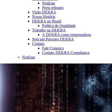
Notícias
Press releases
Visão DEKRA
Nossa História
DEKRA no Brasil
Política de Qualidade
Trabalhe na DEKRA
A DEKRA como empregadora
Seja um Parceiro DEKRA
Contato
Fale Conosco
Contato DEKRA Compliance
Notícias