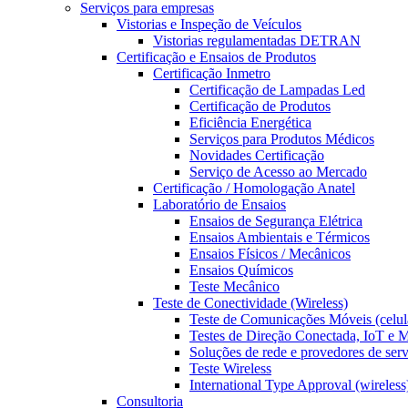
Serviços para empresas
Vistorias e Inspeção de Veículos
Vistorias regulamentadas DETRAN
Certificação e Ensaios de Produtos
Certificação Inmetro
Certificação de Lampadas Led
Certificação de Produtos
Eficiência Energética
Serviços para Produtos Médicos
Novidades Certificação
Serviço de Acesso ao Mercado
Certificação / Homologação Anatel
Laboratório de Ensaios
Ensaios de Segurança Elétrica
Ensaios Ambientais e Térmicos
Ensaios Físicos / Mecânicos
Ensaios Químicos
Teste Mecânico
Teste de Conectividade (Wireless)
Teste de Comunicações Móveis (celul
Testes de Direção Conectada, IoT e
Soluções de rede e provedores de ser
Teste Wireless
International Type Approval (wireless
Consultoria