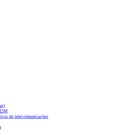
ar)
 M2M
viços de telecomunicações
)