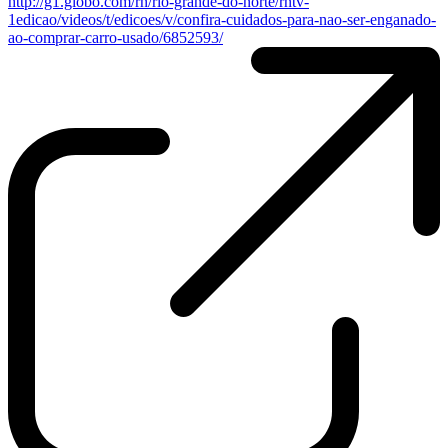
http://g1.globo.com/rn/rio-grande-do-norte/rntv-
1edicao/videos/t/edicoes/v/confira-cuidados-para-nao-ser-enganado-
ao-comprar-carro-usado/6852593/