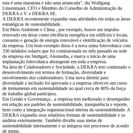
esta é uma maratona e não uma arrancada”, diz Wolfgang
Linsenmaier, CFO e Membro do Conselho de Administração da
DEKRA e.V. e DEKRA SE.
A DEKRA recentemente expandiu suas atividades em todas as áreas
estratégicas de sustentabilidade.
Em Meio Ambiente e Clima , por exemplo, houve um impulso
renovado em áreas como eficiência energética em edifícios e locais,
consumo e geração de energia renovável e eletrificação de veículos
da empresa. Um bom exemplo disso é a nova usina fotovoltaica com
330 módulos solares que foi comissionada no mês passado na sede
da empresa em Stuttgart, Alemanha, e marca o início de uma
implantação fotovoltaica abrangente em toda a empresa.
Na área de Colaboradores e Sociedade, a DEKRA tem continuado o
desenvolvimento em termos de formação, diversidade e
envolvimento dos colaboradores. Uma nova diretriz para
diversidade e inclusão foi aprovada e a empresa ofereceu um curso
de treinamento em sustentabilidade no qual cerca de 80% da força
de trabalho global participou.
Em Gestão e Governança , a empresa tem melhorado o desempenho
em relação aos padrões de sustentabilidade, transparência e reporte,
bem como a integração organizacional interna da sustentabilidade. A
DEKRA expandiu seus relatórios formais de sustentabilidade e os
auditou externamente. Também dividiu suas metas de
sustentabilidade internamente e as integrou nos processos de acordo
de metas.