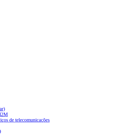
ar)
 M2M
viços de telecomunicações
)