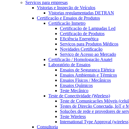
Serviços para empresas
Vistorias e Inspeção de Veículos
Vistorias regulamentadas DETRAN
Certificação e Ensaios de Produtos
Certificação Inmetro
Certificação de Lampadas Led
Certificação de Produtos
Eficiência Energética
Serviços para Produtos Médicos
Novidades Certificação
Serviço de Acesso ao Mercado
Certificação / Homologação Anatel
Laboratório de Ensaios
Ensaios de Segurança Elétrica
Ensaios Ambientais e Térmicos
Ensaios Físicos / Mecânicos
Ensaios Químicos
Teste Mecânico
Teste de Conectividade (Wireless)
Teste de Comunicações Móveis (celul
Testes de Direção Conectada, IoT e
Soluções de rede e provedores de ser
Teste Wireless
International Type Approval (wireless
Consultoria