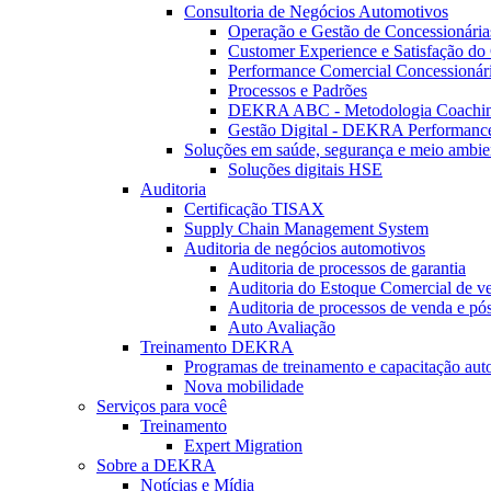
Consultoria de Negócios Automotivos
Operação e Gestão de Concessionária
Customer Experience e Satisfação do 
Performance Comercial Concessionár
Processos e Padrões
DEKRA ABC - Metodologia Coachi
Gestão Digital - DEKRA Performanc
Soluções em saúde, segurança e meio ambie
Soluções digitais HSE
Auditoria
Certificação TISAX
Supply Chain Management System
Auditoria de negócios automotivos
Auditoria de processos de garantia
Auditoria do Estoque Comercial de v
Auditoria de processos de venda e pó
Auto Avaliação
Treinamento DEKRA
Programas de treinamento e capacitação aut
Nova mobilidade
Serviços para você
Treinamento
Expert Migration
Sobre a DEKRA
Notícias e Mídia