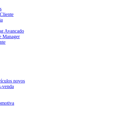
s
Cliente
ia
ng Avançado
e Manager
nte
eículos novos
s-venda
omotiva