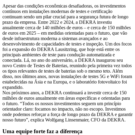
Apesar das condições econômicas desafiadoras, os investimentos
contínuos em instalações modernas de testes e certificação
continuam sendo um pilar crucial para a segurança futura de longo
prazo da empresa. Entre 2022 e 2024, a DEKRA investiu
anualmente cerca de 140 milhões de euros – e cerca de 150 milhões
de euros em 2025 – em medidas orientadas para o futuro, que vão
desde infraestrutura moderna a sistemas avançados e ao
desenvolvimento de capacidades de testes e inspeção. Um dos focos
foi a expansão do DEKRA Lausitzring, que hoje está entre os
principais ambientes de teste para condução automatizada e
conectada. Lá, no ano do aniversário, a DEKRA inaugurou seu
novo Centro de Testes de Baterias, reunindo pela primeira vez todos
os tipos relevantes de testes de baterias sob o mesmo teto. Além
disso, nos últimos anos, novas instalações de testes 5G e WiFi foram
estabelecidas na Ásia e na Europa, e o laboratório fotovoltaico foi
expandido.
Nos próximos anos, a DEKRA continuará a investir cerca de 150
milhões de euros anualmente em áreas específicas e orientadas para
o futuro. “Todos os nossos investimentos seguem um princípio
orientador claro: focamos no impacto, não no escopo. Investimos
onde podemos reforçar a força de longo prazo da DEKRA e garantir
nosso futuro”, explica Wolfgang Linsenmaier, CFO da DEKRA.
Uma equipe forte faz a diferença