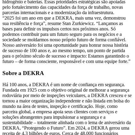
hidrogênio e baterias. Essas prioridades estratégicas são apoiadas
pelo fortalecimento das capacidades da força de trabalho, novas
parcerias internacionais e a modernização da infraestrutura.
“2025 foi um ano em que a DEKRA, mais uma vez, demonstrou
sua resiliência e força”, resume Stan Zurkiewicz. “Lançamos as
bases para definir os impulsos certos nos próximos anos. Só
podemos contribuir para um futuro seguro para os negócios e a
sociedade se moldarmos nosso próprio futuro de forma confiável.
Nosso aniversário foi uma oportunidade para honrar nossa história
de sucesso de 100 anos e, ao mesmo tempo, um ponto de partida
para o próximo século de sucesso e impacto: Estamos garantindo o
futuro – de forma consciente, responsável e com uma equipe forte.”
Sobre a DEKRA
Há 100 anos, a DEKRA é um nome de confiança em segurança.
Fundada em 1925 com o objetivo original de melhorar a segurança
rodoviária por meio de inspeções veiculares, a DEKRA cresceu e se
tornou a maior organização independente e não listada em bolsa do
mundo na área de testes, inspeção e certificação. Hoje, como
parceira global, a empresa apoia seus clientes com serviços e
soluções abrangentes para impulsionar a segurança e a
sustentabilidade – totalmente alinhada com o lema de aniversário da
DEKRA, “Protegendo o Futuro”. Em 2024, a DEKRA gerou uma
receita de 4,3 bilhões de euros. Cerca de 48.000 funcionários