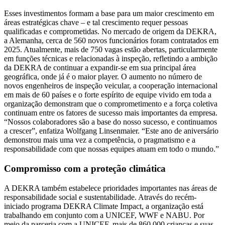
Esses investimentos formam a base para um maior crescimento em
áreas estratégicas chave – e tal crescimento requer pessoas
qualificadas e comprometidas. No mercado de origem da DEKRA,
a Alemanha, cerca de 560 novos funcionários foram contratados em
2025. Atualmente, mais de 750 vagas estão abertas, particularmente
em funções técnicas e relacionadas à inspeção, refletindo a ambição
da DEKRA de continuar a expandir-se em sua principal área
geográfica, onde já é o maior player. O aumento no número de
novos engenheiros de inspeção veicular, a cooperação internacional
em mais de 60 países e o forte espírito de equipe vivido em toda a
organização demonstram que o comprometimento e a força coletiva
continuam entre os fatores de sucesso mais importantes da empresa.
“Nossos colaboradores são a base do nosso sucesso, e continuamos
a crescer”, enfatiza Wolfgang Linsenmaier. “Este ano de aniversário
demonstrou mais uma vez a competência, o pragmatismo e a
responsabilidade com que nossas equipes atuam em todo o mundo.”
Compromisso com a proteção climática
A DEKRA também estabelece prioridades importantes nas áreas de
responsabilidade social e sustentabilidade. Através do recém-
iniciado programa DEKRA Climate Impact, a organização está
trabalhando em conjunto com a UNICEF, WWF e NABU. Por
meio da parceria com a UNICEF, mais de 860.000 crianças e suas