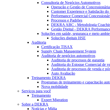
Consultoria de Negócios Automotivos
Operação e Gestão de Concessionária
Customer Experience e Satisfação do 
Performance Comercial Concessionár
Processos e Padrões
DEKRA ABC - Metodologia Coachi
Gestão Digital - DEKRA Performanc
Soluções em saúde, segurança e meio ambie
Soluções digitais HSE
Auditoria
Certificação TISAX
Supply Chain Management System
Auditoria de negócios automotivos
Auditoria de processos de garantia
Auditoria do Estoque Comercial de v
Auditoria de processos de venda e pó
Auto Avaliação
Treinamento DEKRA
Programas de treinamento e capacitação aut
Nova mobilidade
Serviços para você
Treinamento
Expert Migration
Sobre a DEKRA
Notícias e Mídia