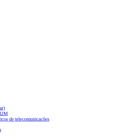
ar)
 M2M
viços de telecomunicações
)