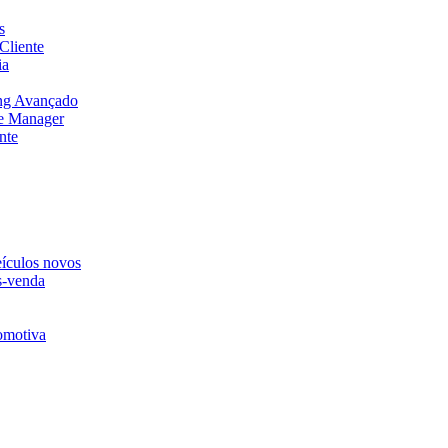
s
Cliente
ia
ng Avançado
e Manager
nte
eículos novos
s-venda
omotiva