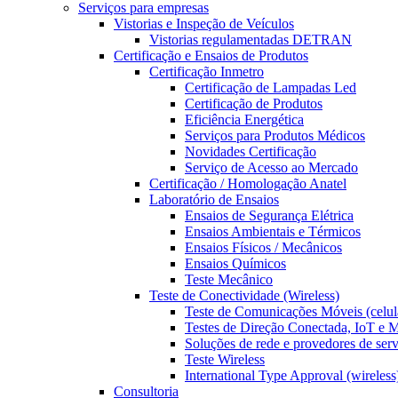
Serviços para empresas
Vistorias e Inspeção de Veículos
Vistorias regulamentadas DETRAN
Certificação e Ensaios de Produtos
Certificação Inmetro
Certificação de Lampadas Led
Certificação de Produtos
Eficiência Energética
Serviços para Produtos Médicos
Novidades Certificação
Serviço de Acesso ao Mercado
Certificação / Homologação Anatel
Laboratório de Ensaios
Ensaios de Segurança Elétrica
Ensaios Ambientais e Térmicos
Ensaios Físicos / Mecânicos
Ensaios Químicos
Teste Mecânico
Teste de Conectividade (Wireless)
Teste de Comunicações Móveis (celul
Testes de Direção Conectada, IoT e
Soluções de rede e provedores de ser
Teste Wireless
International Type Approval (wireless
Consultoria