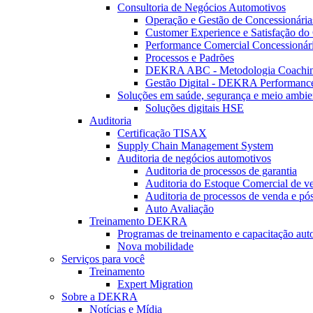
Consultoria de Negócios Automotivos
Operação e Gestão de Concessionária
Customer Experience e Satisfação do 
Performance Comercial Concessionár
Processos e Padrões
DEKRA ABC - Metodologia Coachi
Gestão Digital - DEKRA Performanc
Soluções em saúde, segurança e meio ambie
Soluções digitais HSE
Auditoria
Certificação TISAX
Supply Chain Management System
Auditoria de negócios automotivos
Auditoria de processos de garantia
Auditoria do Estoque Comercial de v
Auditoria de processos de venda e pó
Auto Avaliação
Treinamento DEKRA
Programas de treinamento e capacitação aut
Nova mobilidade
Serviços para você
Treinamento
Expert Migration
Sobre a DEKRA
Notícias e Mídia