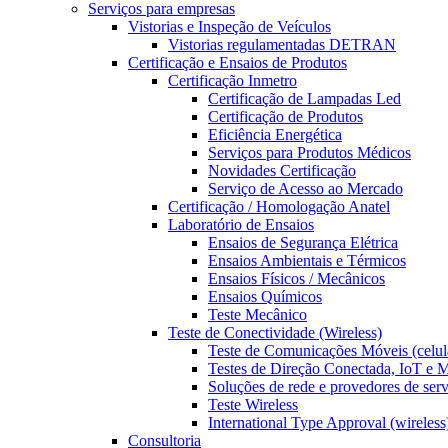
Serviços para empresas
Vistorias e Inspeção de Veículos
Vistorias regulamentadas DETRAN
Certificação e Ensaios de Produtos
Certificação Inmetro
Certificação de Lampadas Led
Certificação de Produtos
Eficiência Energética
Serviços para Produtos Médicos
Novidades Certificação
Serviço de Acesso ao Mercado
Certificação / Homologação Anatel
Laboratório de Ensaios
Ensaios de Segurança Elétrica
Ensaios Ambientais e Térmicos
Ensaios Físicos / Mecânicos
Ensaios Químicos
Teste Mecânico
Teste de Conectividade (Wireless)
Teste de Comunicações Móveis (celul
Testes de Direção Conectada, IoT e
Soluções de rede e provedores de ser
Teste Wireless
International Type Approval (wireless
Consultoria