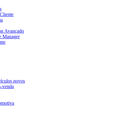
s
Cliente
ia
ng Avançado
e Manager
nte
eículos novos
s-venda
omotiva