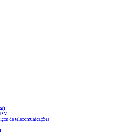
ar)
 M2M
viços de telecomunicações
)