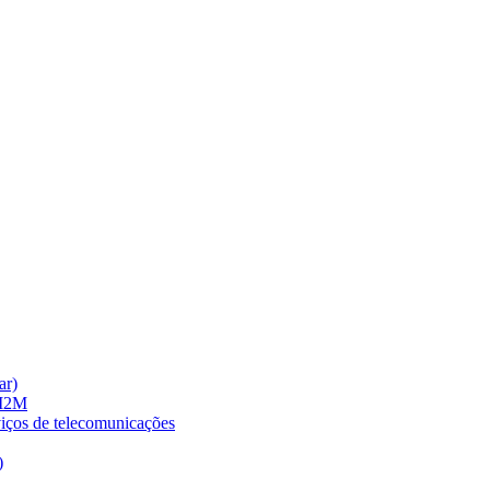
ar)
 M2M
viços de telecomunicações
)