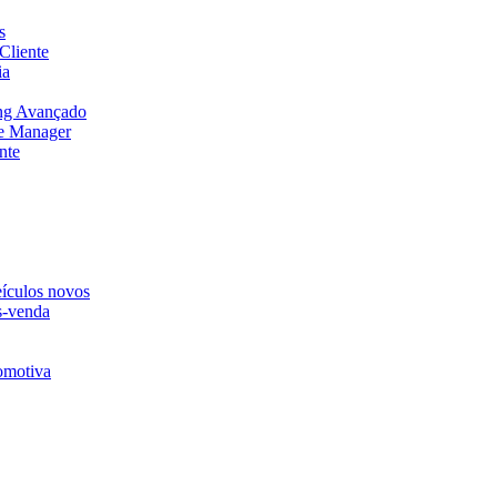
s
Cliente
ia
ng Avançado
e Manager
nte
eículos novos
s-venda
omotiva