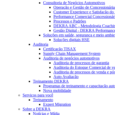
Consultoria de Negócios Automotivos
Operação e Gestão de Concessionária
Customer Experience e Satisfação do 
Performance Comercial Concessionár
Processos e Padrões
DEKRA ABC - Metodologia Coachi
Gestão Digital - DEKRA Performanc
Soluções em saúde, segurança e meio ambie
Soluções digitais HSE
Auditoria
Certificação TISAX
Supply Chain Management System
Auditoria de negócios automotivos
Auditoria de processos de garantia
Auditoria do Estoque Comercial de v
Auditoria de processos de venda e pó
Auto Avaliação
Treinamento DEKRA
Programas de treinamento e capacitação aut
Nova mobilidade
Serviços para você
Treinamento
Expert Migration
Sobre a DEKRA
Notícias e Mídia