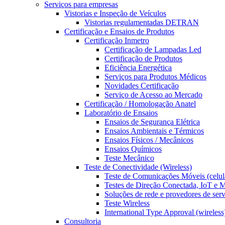
Serviços para empresas
Vistorias e Inspeção de Veículos
Vistorias regulamentadas DETRAN
Certificação e Ensaios de Produtos
Certificação Inmetro
Certificação de Lampadas Led
Certificação de Produtos
Eficiência Energética
Serviços para Produtos Médicos
Novidades Certificação
Serviço de Acesso ao Mercado
Certificação / Homologação Anatel
Laboratório de Ensaios
Ensaios de Segurança Elétrica
Ensaios Ambientais e Térmicos
Ensaios Físicos / Mecânicos
Ensaios Químicos
Teste Mecânico
Teste de Conectividade (Wireless)
Teste de Comunicações Móveis (celul
Testes de Direção Conectada, IoT e
Soluções de rede e provedores de ser
Teste Wireless
International Type Approval (wireless
Consultoria