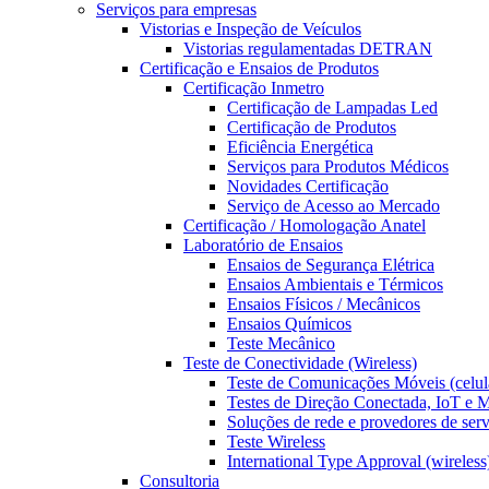
Serviços para empresas
Vistorias e Inspeção de Veículos
Vistorias regulamentadas DETRAN
Certificação e Ensaios de Produtos
Certificação Inmetro
Certificação de Lampadas Led
Certificação de Produtos
Eficiência Energética
Serviços para Produtos Médicos
Novidades Certificação
Serviço de Acesso ao Mercado
Certificação / Homologação Anatel
Laboratório de Ensaios
Ensaios de Segurança Elétrica
Ensaios Ambientais e Térmicos
Ensaios Físicos / Mecânicos
Ensaios Químicos
Teste Mecânico
Teste de Conectividade (Wireless)
Teste de Comunicações Móveis (celul
Testes de Direção Conectada, IoT e
Soluções de rede e provedores de ser
Teste Wireless
International Type Approval (wireless
Consultoria