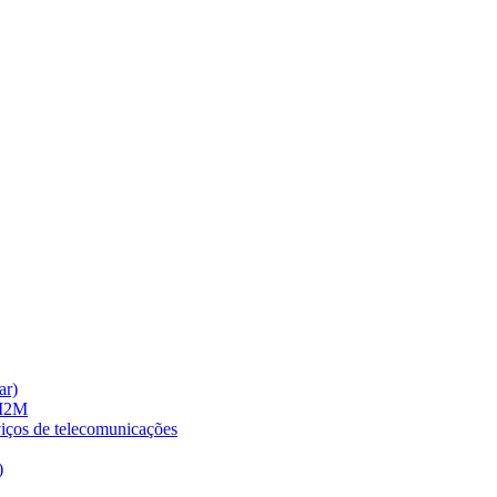
ar)
 M2M
viços de telecomunicações
)