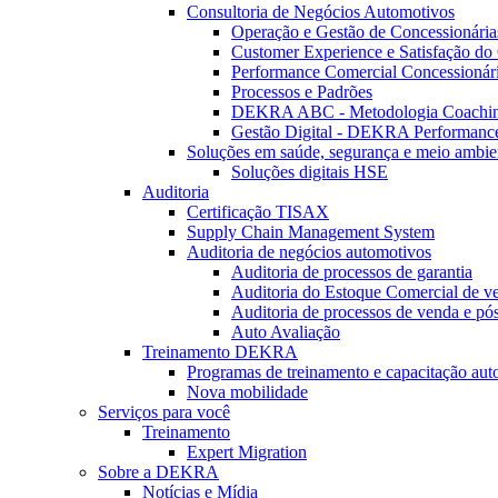
Consultoria de Negócios Automotivos
Operação e Gestão de Concessionária
Customer Experience e Satisfação do 
Performance Comercial Concessionár
Processos e Padrões
DEKRA ABC - Metodologia Coachi
Gestão Digital - DEKRA Performanc
Soluções em saúde, segurança e meio ambie
Soluções digitais HSE
Auditoria
Certificação TISAX
Supply Chain Management System
Auditoria de negócios automotivos
Auditoria de processos de garantia
Auditoria do Estoque Comercial de v
Auditoria de processos de venda e pó
Auto Avaliação
Treinamento DEKRA
Programas de treinamento e capacitação aut
Nova mobilidade
Serviços para você
Treinamento
Expert Migration
Sobre a DEKRA
Notícias e Mídia