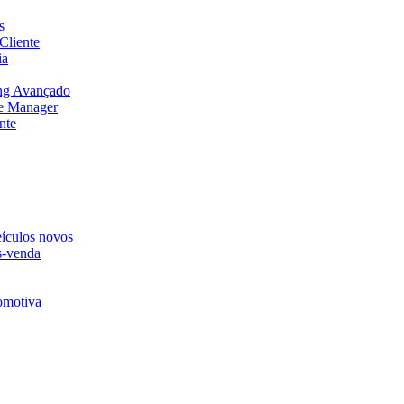
s
Cliente
ia
ng Avançado
e Manager
nte
eículos novos
s-venda
omotiva