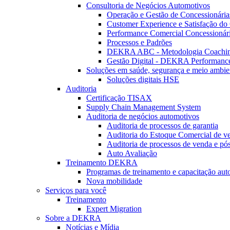
Consultoria de Negócios Automotivos
Operação e Gestão de Concessionária
Customer Experience e Satisfação do 
Performance Comercial Concessionár
Processos e Padrões
DEKRA ABC - Metodologia Coachi
Gestão Digital - DEKRA Performanc
Soluções em saúde, segurança e meio ambie
Soluções digitais HSE
Auditoria
Certificação TISAX
Supply Chain Management System
Auditoria de negócios automotivos
Auditoria de processos de garantia
Auditoria do Estoque Comercial de v
Auditoria de processos de venda e pó
Auto Avaliação
Treinamento DEKRA
Programas de treinamento e capacitação aut
Nova mobilidade
Serviços para você
Treinamento
Expert Migration
Sobre a DEKRA
Notícias e Mídia