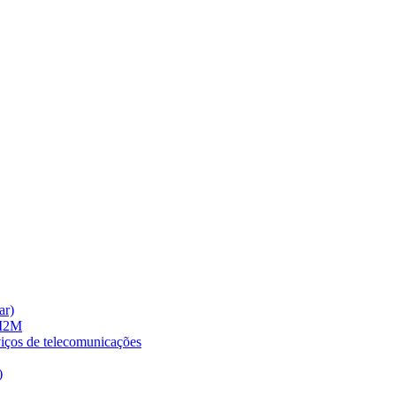
ar)
 M2M
viços de telecomunicações
)