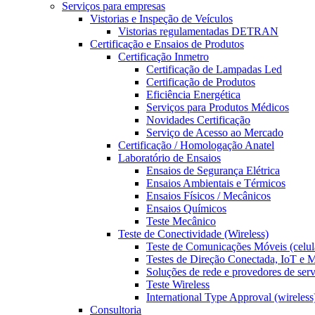
Serviços para empresas
Vistorias e Inspeção de Veículos
Vistorias regulamentadas DETRAN
Certificação e Ensaios de Produtos
Certificação Inmetro
Certificação de Lampadas Led
Certificação de Produtos
Eficiência Energética
Serviços para Produtos Médicos
Novidades Certificação
Serviço de Acesso ao Mercado
Certificação / Homologação Anatel
Laboratório de Ensaios
Ensaios de Segurança Elétrica
Ensaios Ambientais e Térmicos
Ensaios Físicos / Mecânicos
Ensaios Químicos
Teste Mecânico
Teste de Conectividade (Wireless)
Teste de Comunicações Móveis (celul
Testes de Direção Conectada, IoT e
Soluções de rede e provedores de ser
Teste Wireless
International Type Approval (wireless
Consultoria