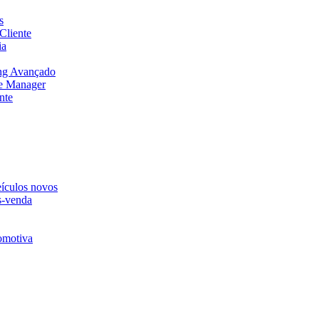
s
Cliente
ia
ng Avançado
e Manager
nte
eículos novos
s-venda
omotiva