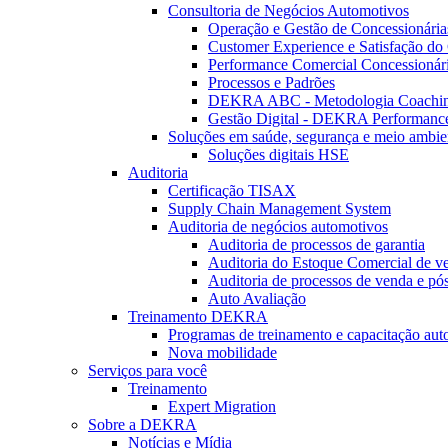
Consultoria de Negócios Automotivos
Operação e Gestão de Concessionária
Customer Experience e Satisfação do 
Performance Comercial Concessionár
Processos e Padrões
DEKRA ABC - Metodologia Coachi
Gestão Digital - DEKRA Performanc
Soluções em saúde, segurança e meio ambie
Soluções digitais HSE
Auditoria
Certificação TISAX
Supply Chain Management System
Auditoria de negócios automotivos
Auditoria de processos de garantia
Auditoria do Estoque Comercial de v
Auditoria de processos de venda e pó
Auto Avaliação
Treinamento DEKRA
Programas de treinamento e capacitação aut
Nova mobilidade
Serviços para você
Treinamento
Expert Migration
Sobre a DEKRA
Notícias e Mídia