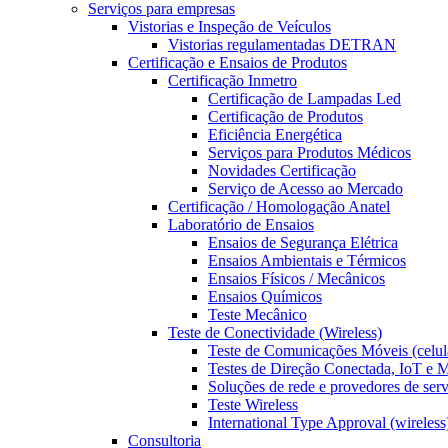
Serviços para empresas
Vistorias e Inspeção de Veículos
Vistorias regulamentadas DETRAN
Certificação e Ensaios de Produtos
Certificação Inmetro
Certificação de Lampadas Led
Certificação de Produtos
Eficiência Energética
Serviços para Produtos Médicos
Novidades Certificação
Serviço de Acesso ao Mercado
Certificação / Homologação Anatel
Laboratório de Ensaios
Ensaios de Segurança Elétrica
Ensaios Ambientais e Térmicos
Ensaios Físicos / Mecânicos
Ensaios Químicos
Teste Mecânico
Teste de Conectividade (Wireless)
Teste de Comunicações Móveis (celul
Testes de Direção Conectada, IoT e
Soluções de rede e provedores de ser
Teste Wireless
International Type Approval (wireless
Consultoria