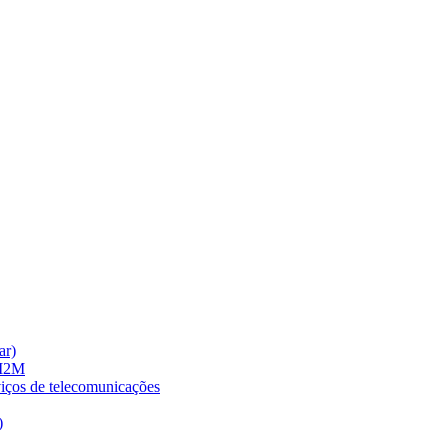
ar)
 M2M
viços de telecomunicações
)