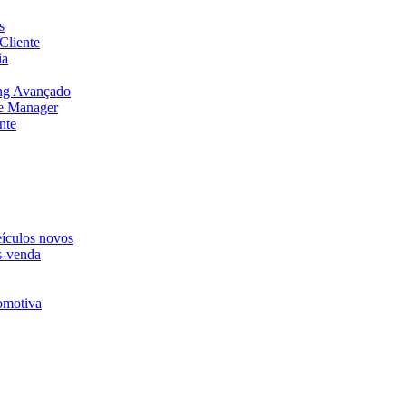
s
Cliente
ia
ng Avançado
e Manager
nte
eículos novos
s-venda
omotiva