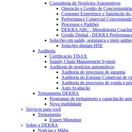
Consultoria de Negócios Automotivos
Operação e Gestão de Concessionária
Customer Experience e Satisfação do 
Performance Comercial Concessionár
Processos e Padrões
DEKRA ABC - Metodologia Coachi
Gestão Digital - DEKRA Performanc
Soluções em saúde, segurança e meio ambie
Soluções digitais HSE
Auditoria
Certificação TISAX
Supply Chain Management System
Auditoria de negócios automotivos
Auditoria de processos de garantia
Auditoria do Estoque Comercial de v
Auditoria de processos de venda e pó
Auto Avaliação
Treinamento DEKRA
Programas de treinamento e capacitação aut
Nova mobilidade
Serviços para você
Treinamento
Expert Migration
Sobre a DEKRA
Notícias e Mídia