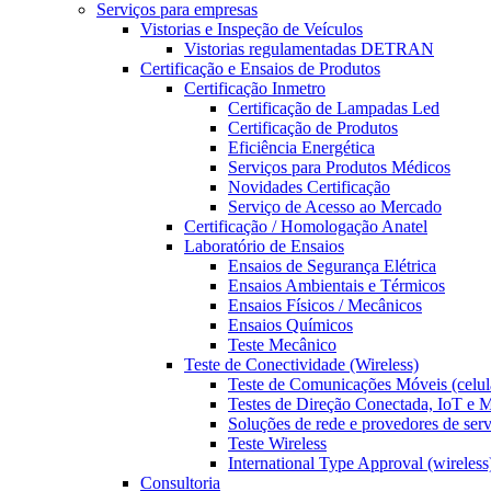
Serviços para empresas
Vistorias e Inspeção de Veículos
Vistorias regulamentadas DETRAN
Certificação e Ensaios de Produtos
Certificação Inmetro
Certificação de Lampadas Led
Certificação de Produtos
Eficiência Energética
Serviços para Produtos Médicos
Novidades Certificação
Serviço de Acesso ao Mercado
Certificação / Homologação Anatel
Laboratório de Ensaios
Ensaios de Segurança Elétrica
Ensaios Ambientais e Térmicos
Ensaios Físicos / Mecânicos
Ensaios Químicos
Teste Mecânico
Teste de Conectividade (Wireless)
Teste de Comunicações Móveis (celul
Testes de Direção Conectada, IoT e
Soluções de rede e provedores de ser
Teste Wireless
International Type Approval (wireless
Consultoria