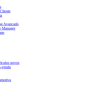
s
Cliente
ia
ng Avançado
e Manager
nte
eículos novos
s-venda
omotiva