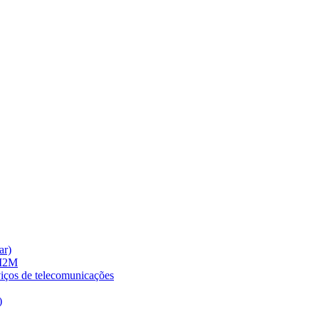
ar)
 M2M
viços de telecomunicações
)