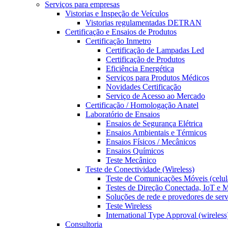
Serviços para empresas
Vistorias e Inspeção de Veículos
Vistorias regulamentadas DETRAN
Certificação e Ensaios de Produtos
Certificação Inmetro
Certificação de Lampadas Led
Certificação de Produtos
Eficiência Energética
Serviços para Produtos Médicos
Novidades Certificação
Serviço de Acesso ao Mercado
Certificação / Homologação Anatel
Laboratório de Ensaios
Ensaios de Segurança Elétrica
Ensaios Ambientais e Térmicos
Ensaios Físicos / Mecânicos
Ensaios Químicos
Teste Mecânico
Teste de Conectividade (Wireless)
Teste de Comunicações Móveis (celul
Testes de Direção Conectada, IoT e
Soluções de rede e provedores de ser
Teste Wireless
International Type Approval (wireless
Consultoria