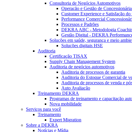
Consultoria de Negócios Automotivos
Operação e Gestão de Concessionária
Customer Experience e Satisfação do 
Performance Comercial Concessionár
Processos e Padrões
DEKRA ABC - Metodologia Coachi
Gestão Digital - DEKRA Performanc
Soluções em saúde, segurança e meio ambie
Soluções digitais HSE
Auditoria
Certificação TISAX
Supply Chain Management System
Auditoria de negócios automotivos
Auditoria de processos de garantia
Auditoria do Estoque Comercial de v
Auditoria de processos de venda e pó
Auto Avaliação
Treinamento DEKRA
Programas de treinamento e capacitação aut
Nova mobilidade
Serviços para você
Treinamento
Expert Migration
Sobre a DEKRA
Notícias e Mídia