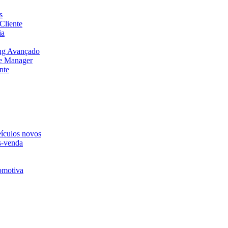
s
Cliente
ia
ng Avançado
e Manager
nte
eículos novos
s-venda
omotiva