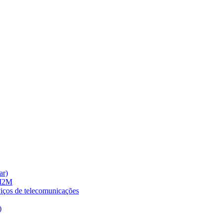
ar)
 M2M
viços de telecomunicações
)