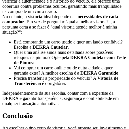
verificar a autenticidade e o histórico do veículo, ela oferece uma
cobertura contra problemas ocultos, garantindo mais tranquilidade
na compra de um carro usado.
No entanto, a
vistoria ideal
depende das
necessidades de cada
comprador
. Em vez de perguntar "qual a melhor vistoria?", a
pergunta certa a se fazer é "qual vistoria atende melhor à minha
situação?":
Está comprando um carro usado e quer um laudo confiável?
Escolha a
DEKRA Cautelar
.
Quer uma análise ainda mais detalhada sobre possíveis
retoques na pintura? Opte pela
DEKRA Cautelar com Teste
de Pintura
.
Vai comprar um carro online ou de outra cidade e quer
garantia extra? A melhor escolha é a
DEKRA Garantido
.
Precisa transferir a propriedade do veículo? A
Vistoria de
Transferência
é obrigatória.
Independentemente da sua escolha, contar com a expertise da
DEKRA é garantir transparência, segurança e confiabilidade em
qualquer transação automotiva.
Conclusão
Ao escolher o tipo certo de vistoria, você protege seu investimento e