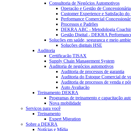
Consultoria de Negócios Automotivos
Operação e Gestão de Concessionária
Customer Experience e Satisfação do 
Performance Comercial Concessionár
Processos e Padrões
DEKRA ABC - Metodologia Coachi
Gestão Digital - DEKRA Performanc
Soluções em saúde, segurança e meio ambie
Soluções digitais HSE
Auditoria
Certificação TISAX
Supply Chain Management System
Auditoria de negócios automotivos
Auditoria de processos de garantia
Auditoria do Estoque Comercial de v
Auditoria de processos de venda e pó
Auto Avaliação
Treinamento DEKRA
Programas de treinamento e capacitação aut
Nova mobilidade
Serviços para você
Treinamento
Expert Migration
Sobre a DEKRA
Notícias e Mídia