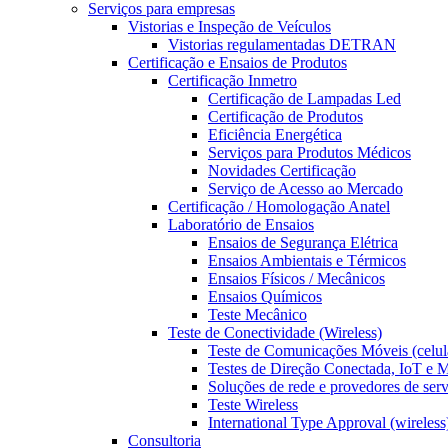
Serviços para empresas
Vistorias e Inspeção de Veículos
Vistorias regulamentadas DETRAN
Certificação e Ensaios de Produtos
Certificação Inmetro
Certificação de Lampadas Led
Certificação de Produtos
Eficiência Energética
Serviços para Produtos Médicos
Novidades Certificação
Serviço de Acesso ao Mercado
Certificação / Homologação Anatel
Laboratório de Ensaios
Ensaios de Segurança Elétrica
Ensaios Ambientais e Térmicos
Ensaios Físicos / Mecânicos
Ensaios Químicos
Teste Mecânico
Teste de Conectividade (Wireless)
Teste de Comunicações Móveis (celul
Testes de Direção Conectada, IoT e
Soluções de rede e provedores de ser
Teste Wireless
International Type Approval (wireless
Consultoria