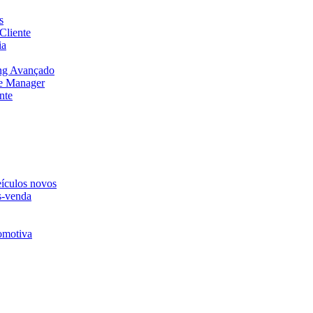
s
Cliente
ia
ng Avançado
e Manager
nte
eículos novos
s-venda
omotiva