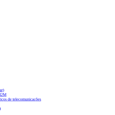
ar)
 M2M
viços de telecomunicações
)