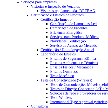
Serviços para empresas
Vistorias e Inspeção de Veículos
Vistorias regulamentadas DETRAN
Certificação e Ensaios de Produtos
Certificação Inmetro
Certificação de Lampadas Led
Certificação de Produtos
Eficiência Energética
Serviços para Produtos Médicos
Novidades Certificação
Serviço de Acesso ao Mercado
Certificação / Homologação Anatel
Laboratório de Ensaios
Ensaios de Segurança Elétrica
Ensaios Ambientais e Térmicos
Ensaios Físicos / Mecânicos
Ensaios Químicos
Teste Mecânico
Teste de Conectividade (Wireless)
Teste de Comunicações Móveis (celul
Testes de Direção Conectada, IoT e
Soluções de rede e provedores de ser
Teste Wireless
International Type Approval (wireless
Consultoria