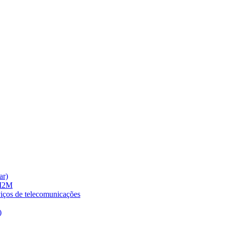
ar)
 M2M
viços de telecomunicações
)