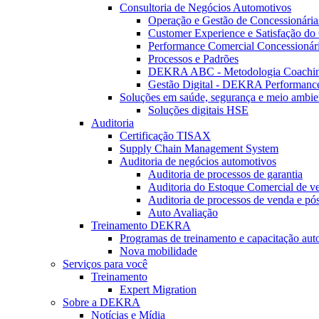
Consultoria de Negócios Automotivos
Operação e Gestão de Concessionária
Customer Experience e Satisfação do 
Performance Comercial Concessionár
Processos e Padrões
DEKRA ABC - Metodologia Coachi
Gestão Digital - DEKRA Performanc
Soluções em saúde, segurança e meio ambie
Soluções digitais HSE
Auditoria
Certificação TISAX
Supply Chain Management System
Auditoria de negócios automotivos
Auditoria de processos de garantia
Auditoria do Estoque Comercial de v
Auditoria de processos de venda e pó
Auto Avaliação
Treinamento DEKRA
Programas de treinamento e capacitação aut
Nova mobilidade
Serviços para você
Treinamento
Expert Migration
Sobre a DEKRA
Notícias e Mídia