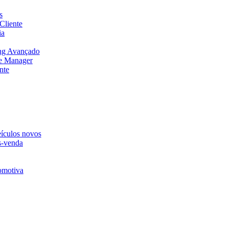
s
Cliente
ia
ng Avançado
e Manager
nte
eículos novos
s-venda
omotiva